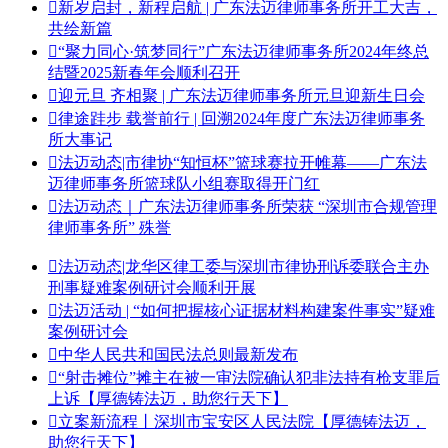

新岁启封，新程启航 | 广东法迈律师事务所开工大吉，
共绘新篇

“聚力同心·筑梦同行”广东法迈律师事务所2024年终总
结暨2025新春年会顺利召开​

迎元旦 齐相聚 | 广东法迈律师事务所元旦迎新生日会

律途跬步 载誉前行 | 回溯2024年度广东法迈律师事务
所大事记

法迈动态|市律协“知恒杯”篮球赛拉开帷幕——广东法
迈律师事务所篮球队小组赛取得开门红

法迈动态｜广东法迈律师事务所荣获 “深圳市合规管理
律师事务所” 殊誉

法迈动态|龙华区律工委与深圳市律协刑诉委联合主办
刑事疑难案例研讨会顺利开展

法迈活动 | “如何把握核心证据材料构建案件事实”疑难
案例研讨会

中华人民共和国民法总则最新发布

“射击摊位”摊主在被一审法院确认犯非法持有枪支罪后
上诉【厚德铸法迈，助您行天下】

立案新流程丨深圳市宝安区人民法院【厚德铸法迈，
助您行天下】