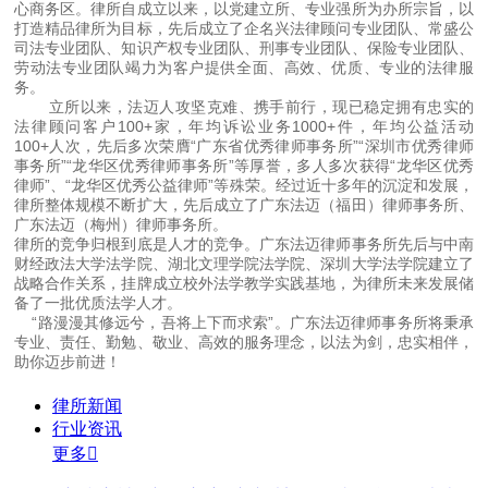
心商务区。律所自成立以来，以党建立所、专业强所为办所宗旨，以
打造精品律所为目标，先后成立了企名兴法律顾问专业团队、常盛公
司法专业团队、知识产权专业团队、刑事专业团队、保险专业团队、
劳动法专业团队竭力为客户提供全面、高效、优质、专业的法律服
务。
立所以来，法迈人攻坚克难、携手前行，现已稳定拥有忠实的
法律顾问客户100+家，年均诉讼业务1000+件，年均公益活动
100+人次，先后多次荣膺“广东省优秀律师事务所”“深圳市优秀律师
事务所”“龙华区优秀律师事务所”等厚誉，多人多次获得“龙华区优秀
律师”、“龙华区优秀公益律师”等殊荣。经过近十多年的沉淀和发展，
律所整体规模不断扩大，先后成立了广东法迈（福田）律师事务所、
广东法迈（梅州）律师事务所。
律所的竞争归根到底是人才的竞争。广东法迈律师事务所先后与中南
财经政法大学法学院、湖北文理学院法学院、深圳大学法学院建立了
战略合作关系，挂牌成立校外法学教学实践基地，为律所未来发展储
备了一批优质法学人才。
“路漫漫其修远兮，吾将上下而求索”。广东法迈律师事务所将秉承
专业、责任、勤勉、敬业、高效的服务理念，以法为剑，忠实相伴，
助你迈步前进！
律所新闻
行业资讯
更多
