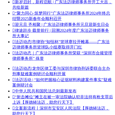

新岁启封，新程启航 | 广东法迈律师事务所开工大吉，
共绘新篇

“聚力同心·筑梦同行”广东法迈律师事务所2024年终总
结暨2025新春年会顺利召开​

迎元旦 齐相聚 | 广东法迈律师事务所元旦迎新生日会

律途跬步 载誉前行 | 回溯2024年度广东法迈律师事务
所大事记

法迈动态|市律协“知恒杯”篮球赛拉开帷幕——广东法
迈律师事务所篮球队小组赛取得开门红

法迈动态｜广东法迈律师事务所荣获 “深圳市合规管理
律师事务所” 殊誉

法迈动态|龙华区律工委与深圳市律协刑诉委联合主办
刑事疑难案例研讨会顺利开展

法迈活动 | “如何把握核心证据材料构建案件事实”疑难
案例研讨会

中华人民共和国民法总则最新发布

“射击摊位”摊主在被一审法院确认犯非法持有枪支罪后
上诉【厚德铸法迈，助您行天下】

立案新流程丨深圳市宝安区人民法院【厚德铸法迈，
助您行天下】